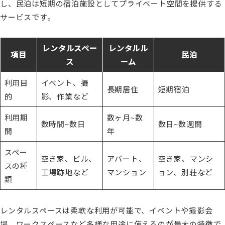
し、民泊は短期の宿泊施設としてプライベート空間を提供する
サービスです。
レンタルスペー
レンタルル
項目
民泊
ス
ーム
利用目
イベント、撮
長期居住
短期宿泊
的
影、作業など
利用期
数ヶ月~数
数時間~数日
数日~数週間
間
年
スペー
空き家、ビル、
アパート、
空き家、マンシ
スの種
工場跡地など
マンション
ョン、別荘など
類
レンタルスペースは柔軟な利用が可能で、イベントや撮影会
場、ワークスペースなど多様な用途に使えるのが最大の特徴で